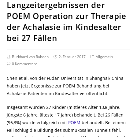
Langzeitergebnissen der
POEM Operation zur Therapie
der Achalasie im Kindesalter
bei 27 Fällen
Beitrags-
Beitrag
Beitrags-
Burkhard von Rahden
2. Februar 2017
Allgemein
Autor:
veröffentlicht:
Kategorie:
Beitrags-
0 Kommentare
Kommentare:
Chen et al. von der Fudan Universität in Shanghai/ China
haben jetzt Ergebnisse zur POEM Behandlung bei
Achalasie-Patienten im Kindesalter veröffentlicht.
Insgesamt wurden 27 Kinder (mittleres Alter 13,8 Jahre,
jüngste 6 Jahre, älteste 17 Jahre) behandelt. Bei 26 Fällen
(96,3%) wurde erfolgreich mit
POEM
behandelt. Bei einem
Fall schlug die Bildung des submukosalen Tunnels fehl,