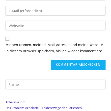
Namen
Gib
oder
deine
Benutzernamen
E-
Gib
zum
Mail-
deine
Kommentieren
Adresse
Website-
ein
zum
URL
Meinen Namen, meine E-Mail-Adresse und meine Website
Kommentieren
ein
in diesem Browser speichern, bis ich wieder kommentiere.
ein
(optional)
Suche
nach:
Achalasie.info
Das Problem Achalasie – Leidenswege der Patienten