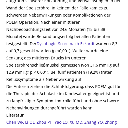
aufgrund schwerer Entzündung und Verwachsungen in der
Wand der Speiseröhre. In keinem der Fälle kam es zu
schwerden Nebenwirkungen oder Komplikationen der
POEM Operation. Nach einer mittleren
Nachbeobachtungszeit von 24,6 Monaten (15 bis 38
Monate) wurde Behandlungserfolg bei allen Patienten
festgestellt. Der
Dysphagie-Score nach Eckardt
war von 8,3
auf 0,7 gesenkt worden (p <0,001). Weiter wurde eine
Senkung des mittleren Drucks im unteren
Speiseröhrenschließmuskel gemessen (von 31,6 mmHg auf
12,9 mmHg; p < 0,001). Bei fünf Patienten (19,2%) traten
Refluxsymptome als Nebenwirkung auf.
Die Autoren ziehen die Schlußfolgerung, dass POEM gut für
die Therapie der Achalasie im Kindesalter geeignet ist und
zu langfristiger Symptomkontrolle führt und ohne schwere
Nebenwirkungen durchgeführt warden kann
Literatur
Chen WF, Li QL, Zhou PH, Yao LQ, Xu MD, Zhang YQ, Zhong