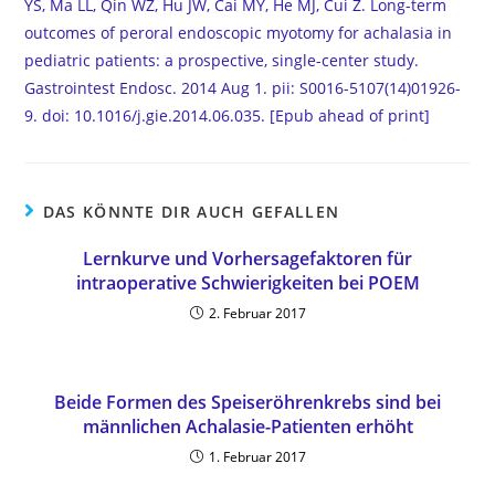
YS, Ma LL, Qin WZ, Hu JW, Cai MY, He MJ, Cui Z. Long-term
outcomes of peroral endoscopic myotomy for achalasia in
pediatric patients: a prospective, single-center study.
Gastrointest Endosc. 2014 Aug 1. pii: S0016-5107(14)01926-
9. doi: 10.1016/j.gie.2014.06.035. [Epub ahead of print]
DAS KÖNNTE DIR AUCH GEFALLEN
Lernkurve und Vorhersagefaktoren für
intraoperative Schwierigkeiten bei POEM
2. Februar 2017
Beide Formen des Speiseröhrenkrebs sind bei
männlichen Achalasie-Patienten erhöht
1. Februar 2017