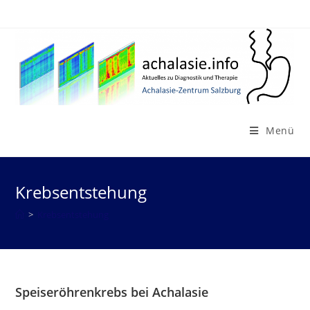
Zum
Inhalt
springen
Menü
Krebsentstehung
>
Krebsentstehung
Speiseröhrenkrebs bei Achalasie