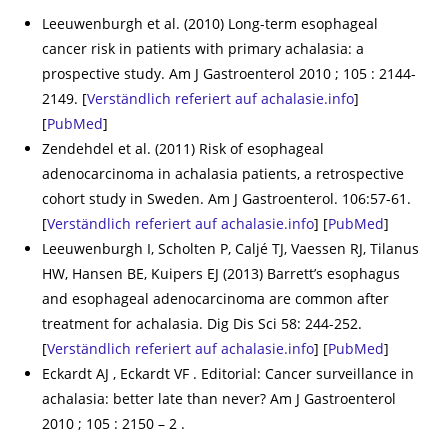
Leeuwenburgh et al. (2010) Long-term esophageal
cancer risk in patients with primary achalasia: a
prospective study. Am J Gastroenterol 2010 ; 105 : 2144-
2149. [
Verständlich referiert auf achalasie.info
]
[
PubMed
]
Zendehdel et al. (2011) Risk of esophageal
adenocarcinoma in achalasia patients, a retrospective
cohort study in Sweden. Am J Gastroenterol. 106:57-61.
[
Verständlich referiert auf achalasie.info
] [
PubMed
]
Leeuwenburgh I, Scholten P, Caljé TJ, Vaessen RJ, Tilanus
HW, Hansen BE, Kuipers EJ (2013) Barrett’s esophagus
and esophageal adenocarcinoma are common after
treatment for achalasia. Dig Dis Sci 58: 244-252.
[
Verständlich referiert auf achalasie.info
] [
PubMed
]
Eckardt AJ , Eckardt VF . Editorial: Cancer surveillance in
achalasia: better late than never? Am J Gastroenterol
2010 ; 105 : 2150 – 2 .