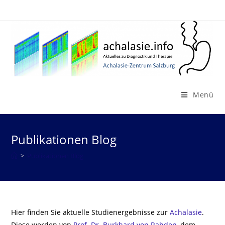
Zum
Inhalt
springen
Menü
Publikationen Blog
>
Publikationen Blog
Hier finden Sie aktuelle Studienergebnisse zur
Achalasie
.
Diese werden von
Prof. Dr. Burkhard von Rahden
, dem