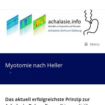
Zum
Inhalt
springen
Menü
Myotomie nach Heller
>
Myotomie nach Heller
Das aktuell erfolgreichste Prinzip zur