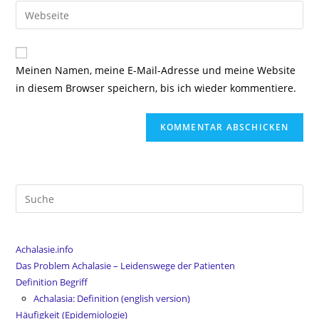
E-
Gib
zum
Mail-
deine
Kommentieren
Adresse
Website-
ein
zum
URL
Meinen Namen, meine E-Mail-Adresse und meine Website
Kommentieren
ein
in diesem Browser speichern, bis ich wieder kommentiere.
ein
(optional)
Suche
nach:
Achalasie.info
Das Problem Achalasie – Leidenswege der Patienten
Definition Begriff
Achalasia: Definition (english version)
Häufigkeit (Epidemiologie)