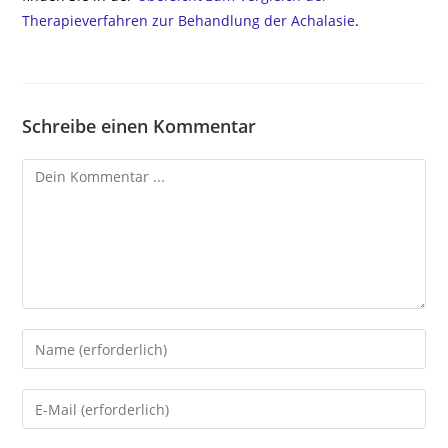
Therapieverfahren zur Behandlung der Achalasie
.
Schreibe einen Kommentar
Kommentieren
Gib
deinen
Namen
Gib
oder
deine
Benutzernamen